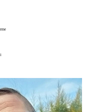
erme
di