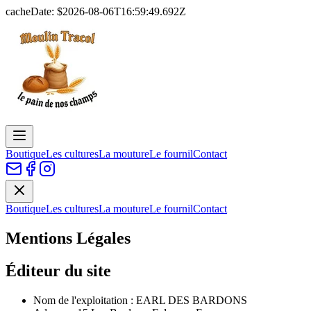
cacheDate: $
2026-08-06T16:59:49.692Z
Boutique
Les cultures
La mouture
Le fournil
Contact
Boutique
Les cultures
La mouture
Le fournil
Contact
Mentions Légales
Éditeur du site
Nom de l'exploitation
:
EARL DES BARDONS